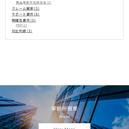
商品等表示性該当性
3
クレーム解釈
5
サポート要件
6
明確性要件
5
PBP
1
対比判断
3
事務所概要
About
View More