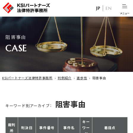
阻
害
事
由
C
A
S
E
KSIパートナーズ法律特許事務所
›
判例紹介
›
進歩性
›
阻害事由
阻害事由
キーワード別アーカイブ：
キー
裁判
判決日
事件番号
事件名
ワー
着目点
所