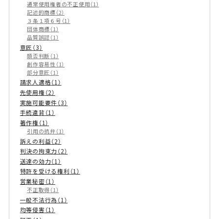
通常使用権者の不正使用
1
記述的商標
2
３条１項６号
1
団体商標
1
品質誤認
1
意匠
3
類否判断
1
創作容易性
1
部分意匠
1
請求人適格
1
先使用権
2
実施可能要件
3
手続違背
1
著作権
1
引用の抗弁
1
訴えの利益
2
判決の拘束力
2
送達の効力
1
特許を受ける権利
1
営業秘密
1
不正取得
1
一般不法行為
1
均等侵害
1