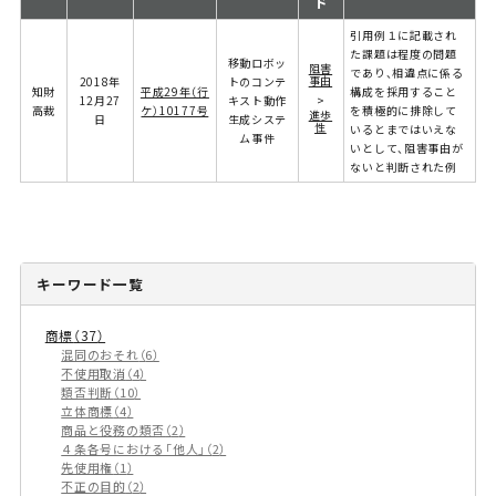
ド
引用例１に記載され
た課題は程度の問題
移動ロボッ
阻害
であり、相違点に係る
事由
2018年
トのコンテ
知財
平成29年（行
構成を採用すること
12月27
キスト動作
>
高裁
ケ）10177号
を積極的に排除して
進歩
日
生成システ
性
いるとまではいえな
ム事件
いとして、阻害事由が
ないと判断された例
キーワード一覧
商標
37
混同のおそれ
6
不使用取消
4
類否判断
10
立体商標
4
商品と役務の類否
2
４条各号における「他人」
2
先使用権
1
不正の目的
2